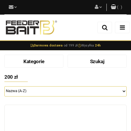
(
0
)
Zaloguj się
Zarejestruj się
Darmowa dostawa
od 199 zł
Wysyłka
24h
Dodaj zgłoszenie
Kategorie
Szukaj
200 zł