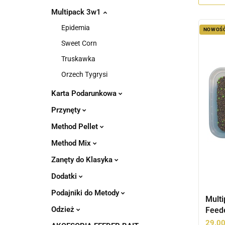
Multipack 3w1
Epidemia
NOWOŚ
Sweet Corn
Truskawka
Orzech Tygrysi
Karta Podarunkowa
Przynęty
Method Pellet
Method Mix
Zanęty do Klasyka
Dodatki
Podajniki do Metody
Multi
Odzież
Feede
29.0