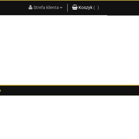
Strefa klienta
Koszyk
(
0
)
KATALOG
PRODUKTÓW
2025
Zaloguj się
Koszyk jest pusty
Zarejestruj się
x
Dodaj zgłoszenie
Do bezpłatnej dostawy brakuje
-,--
Darmowa dostawa!
G
KATALOG PRODUKTÓW 2025
Suma
0,00 zł
Cena uwzględnia rabaty
a