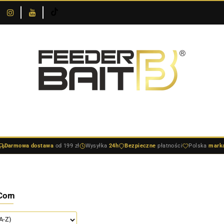
O
DOSTAWA I
SKLEPIE
NOWOŚCI
BESTSELLERY
BLOG
PŁATNOŚCI
DOSTAWA I PŁATNOŚCI
NOWOŚCI
BESTSELLERY
BLO
Darmowa dostawa
od 199 zł
Wysyłka
24h
Bezpieczne
płatności
Polska
mark
Corn