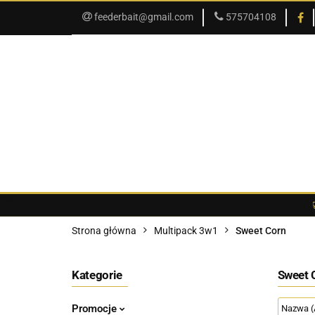
feederbait@gmail.com
575704108
SKLEP
PROMOCJE
SKLEP
PROMOCJE
O SKLEPIE
Strona główna
Multipack 3w1
Sweet Corn
Kategorie
Sweet 
Promocje