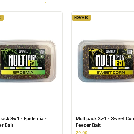
Ć
NOWOŚĆ
pack 3w1 - Epidemia -
Multipack 3w1 - Sweet Cor
r Bait
Feeder Bait
0
29.00