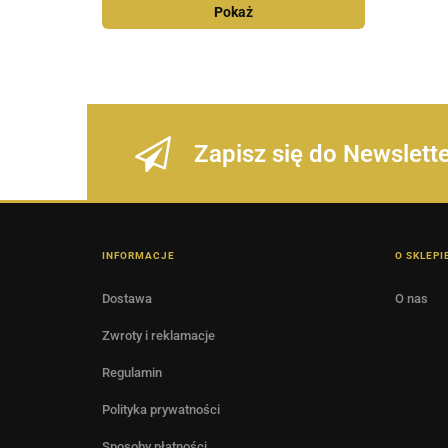
Pokaż
Zapisz się do Newslett
INFORMACJE
O SKLEPI
Dostawa
O nas
Zwroty i reklamacje
Regulamin
Polityka prywatności
Sposoby płatności