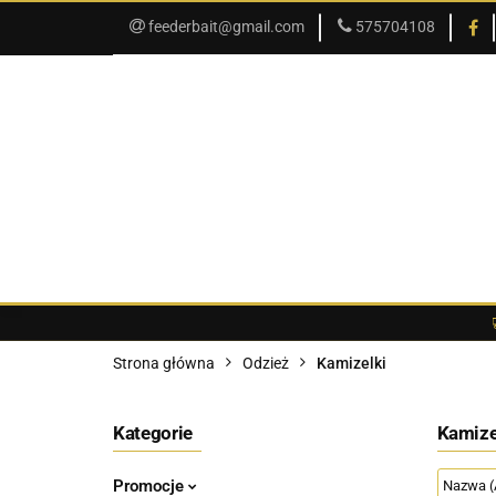
feederbait@gmail.com
575704108
SKLEP
PROMOCJE
SKLEP
PROMOCJE
O SKLEPIE
Strona główna
Odzież
Kamizelki
Kategorie
Kamize
Promocje