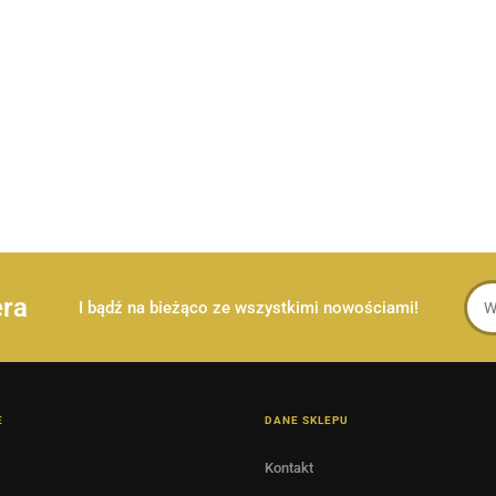
era
I bądź na bieżąco ze wszystkimi nowościami!
E
DANE SKLEPU
Kontakt