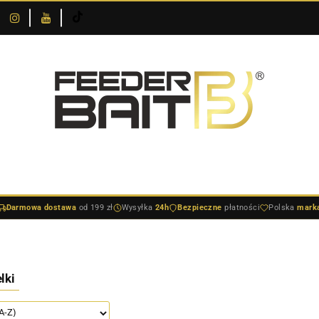
O
DOSTAWA I
SKLEPIE
NOWOŚCI
BESTSELLERY
BLOG
PŁATNOŚCI
DOSTAWA I PŁATNOŚCI
NOWOŚCI
BESTSELLERY
BLO
Darmowa dostawa
od 199 zł
Wysyłka
24h
Bezpieczne
płatności
Polska
mark
lki