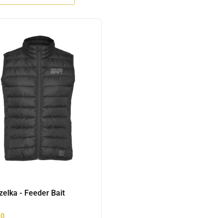
elka - Feeder Bait
00