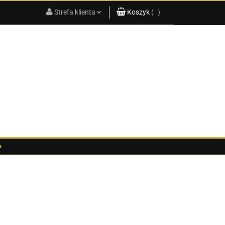
Strefa klienta
Koszyk
(
0
)
KATALOG
PRODUKTÓW
2025
Zaloguj się
Koszyk jest pusty
Zarejestruj się
x
Dodaj zgłoszenie
Do bezpłatnej dostawy brakuje
-,--
Darmowa dostawa!
G
KATALOG PRODUKTÓW 2025
Suma
0,00 zł
Cena uwzględnia rabaty
a