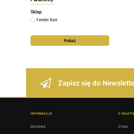
Sklep
Feeder Bait
Pokaż
Zapisz się do Newslett
INFORMACJE
O SKLEPI
Dostawa
O nas