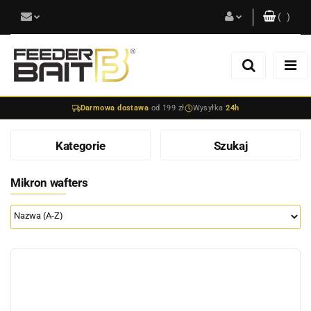
(
0
)
Zaloguj się
Zarejestruj się
Darmowa dostawa
od 199 zł
Wysyłka
24h
Dodaj zgłoszenie
Kategorie
Szukaj
Mikron wafters