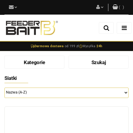
(
0
)
Zaloguj się
Zarejestruj się
Darmowa dostawa
od 199 zł
Wysyłka
24h
Dodaj zgłoszenie
Kategorie
Szukaj
Siatki