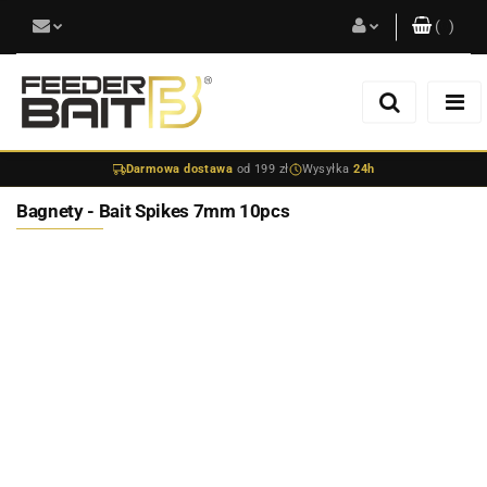
(
0
)
Zaloguj się
Zarejestruj się
Darmowa dostawa
od 199 zł
Wysyłka
24h
Dodaj zgłoszenie
Bagnety - Bait Spikes 7mm 10pcs