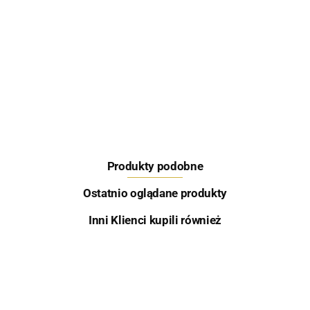
Feeder Bait
Produkty podobne
Skretting
Ostatnio oglądane produkty
Inni Klienci kupili również
Aqua Garant