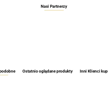
Nasi Partnerzy
Feeder Bait
 podobne
Ostatnio oglądane produkty
Inni Klienci kup
Skretting