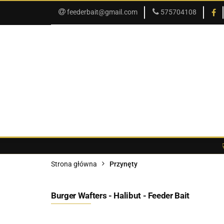
feederbait@gmail.com
575704108
SKLEP
PROMOCJE
SKLEP
PROMOCJE
O SKLEPIE
Strona główna
Przynęty
Burger Wafters - Halibut - Feeder Bait