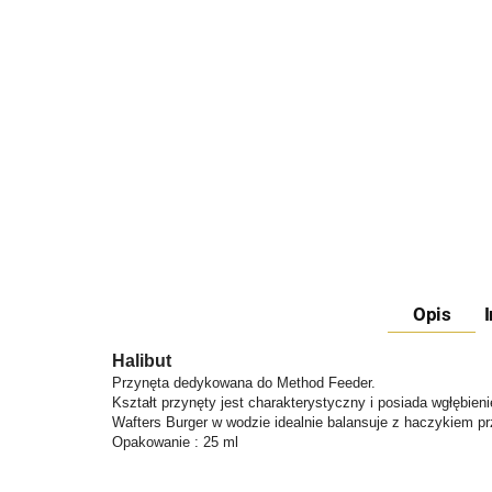
Opis
Halibut
Przynęta dedykowana do Method Feeder.
Kształt przynęty jest charakterystyczny i posiada wgłębien
Wafters
Burger
w wodzie idealnie balansuje z haczykiem p
Opakowanie : 25 ml