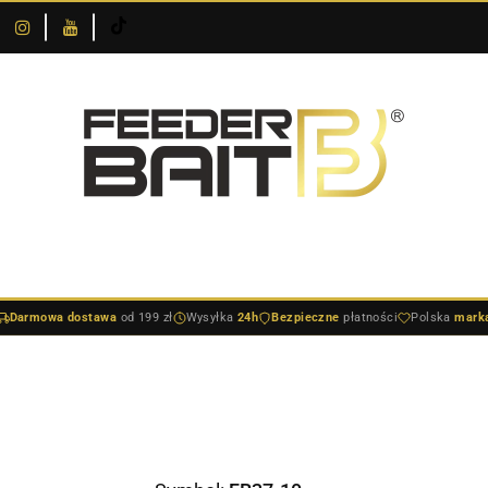
O
DOSTAWA I
SKLEPIE
NOWOŚCI
BESTSELLERY
BLOG
PŁATNOŚCI
DOSTAWA I PŁATNOŚCI
NOWOŚCI
BESTSELLERY
BLO
Darmowa dostawa
od 199 zł
Wysyłka
24h
Bezpieczne
płatności
Polska
mark