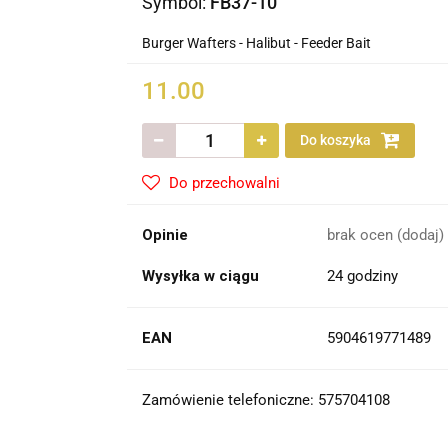
Symbol:
FB37-10
Burger Wafters - Halibut - Feeder Bait
11.00
Do koszyka
Do przechowalni
Opinie
brak ocen
(dodaj)
Wysyłka w ciągu
24 godziny
EAN
5904619771489
Zamówienie telefoniczne: 575704108