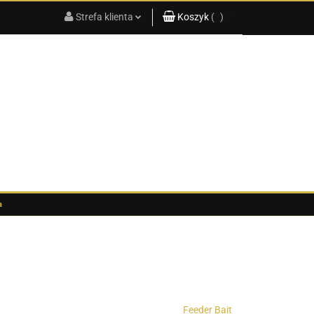
Strefa klienta
Koszyk
(
0
)
KATALOG
PRODUKTÓW
2025
Zaloguj się
Koszyk jest pusty
Zarejestruj się
x
Dodaj zgłoszenie
Do bezpłatnej dostawy brakuje
-,--
Darmowa dostawa!
G
KATALOG PRODUKTÓW 2025
Suma
0,00 zł
Cena uwzględnia rabaty
a
Feeder Bait