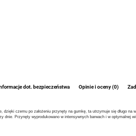
Informacje dot. bezpieczeństwa
Opinie i oceny (0)
Zad
ie, dzięki czemu po założeniu przynęty na gumkę, ta utrzymuje się długo na w
rzy dnie. Przynęty wyprodukowano w intensywnych barwach i w optymalnej w