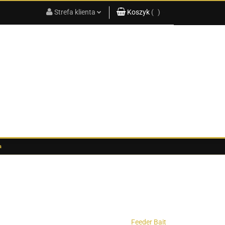
Strefa klienta
Koszyk
(
0
)
KATALOG
PRODUKTÓW
2025
Zaloguj się
Koszyk jest pusty
Zarejestruj się
x
Dodaj zgłoszenie
Do bezpłatnej dostawy brakuje
-,--
Darmowa dostawa!
G
KATALOG PRODUKTÓW 2025
Suma
0,00 zł
Cena uwzględnia rabaty
a
Feeder Bait