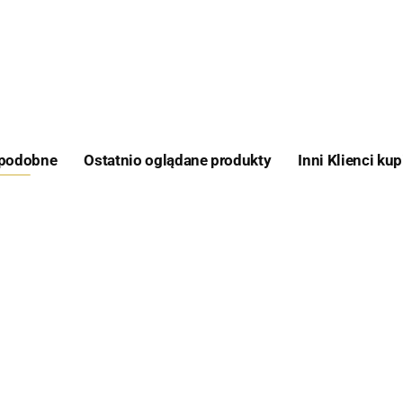
Feeder Bait
 podobne
Ostatnio oglądane produkty
Inni Klienci kup
Skretting
Aqua Garant
Juice
A
Zalewa Sweet
Ambrozja -