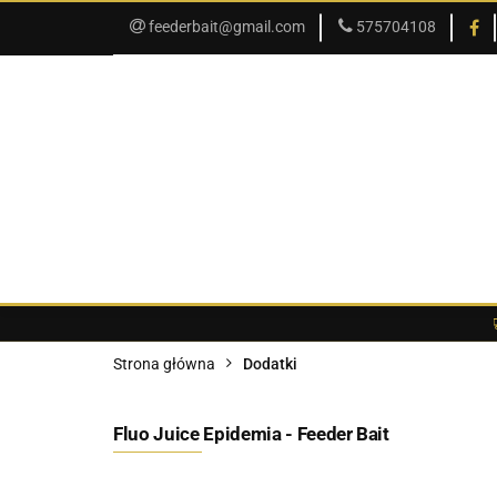
feederbait@gmail.com
575704108
SKLEP
PROMOCJE
SKLEP
PROMOCJE
O SKLEPIE
Strona główna
Dodatki
Fluo Juice Epidemia - Feeder Bait