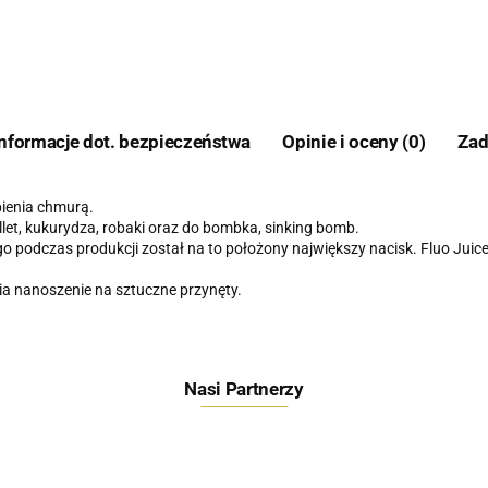
Informacje dot. bezpieczeństwa
Opinie i oceny (0)
Zad
ienia chmurą.
let, kukurydza, robaki oraz do bombka, sinking bomb.
o podczas produkcji został na to położony największy nacisk. Fluo Jui
ia nanoszenie na sztuczne przynęty.
Nasi Partnerzy