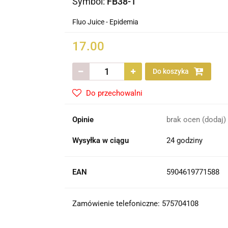
Symbol:
FB38-1
Fluo Juice - Epidemia
17.00
Do koszyka
Do przechowalni
Opinie
brak ocen
(dodaj)
Wysyłka w ciągu
24 godziny
EAN
5904619771588
Zamówienie telefoniczne: 575704108