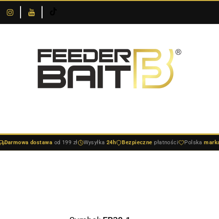
O
DOSTAWA I
SKLEPIE
NOWOŚCI
BESTSELLERY
BLOG
PŁATNOŚCI
DOSTAWA I PŁATNOŚCI
NOWOŚCI
BESTSELLERY
BLO
Darmowa dostawa
od 199 zł
Wysyłka
24h
Bezpieczne
płatności
Polska
mark