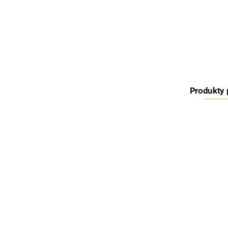
Produkty
Juice Sweet