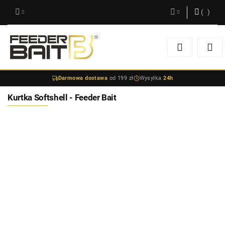
(
0
)
Zaloguj się
Zarejestruj się
Darmowa dostawa
od 199 zł
Wysyłka
24h
Dodaj zgłoszenie
Kurtka Softshell - Feeder Bait