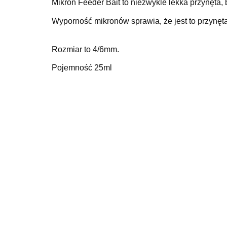
Mikron Feeder Bait to niezwykle lekka przynęta, 
Wyporność mikronów sprawia, że jest to przynęta
Rozmiar to 4/6mm.
Pojemność 25ml