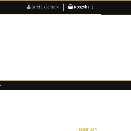
Strefa klienta
Koszyk
(
0
)
KATALOG
PRODUKTÓW
2025
Zaloguj się
Koszyk jest pusty
Zarejestruj się
x
Dodaj zgłoszenie
Do bezpłatnej dostawy brakuje
-,--
Darmowa dostawa!
G
KATALOG PRODUKTÓW 2025
Suma
0,00 zł
Cena uwzględnia rabaty
a
Feeder Bait