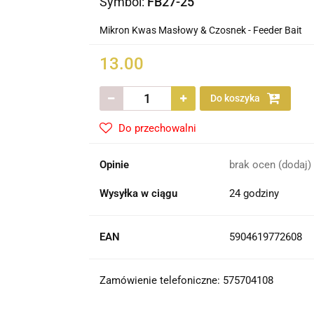
Symbol:
FB27-25
Mikron Kwas Masłowy & Czosnek - Feeder Bait
13.00
Do koszyka
Do przechowalni
Opinie
brak ocen
(dodaj)
Wysyłka w ciągu
24 godziny
EAN
5904619772608
Zamówienie telefoniczne: 575704108