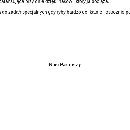
balansująca przy dnie dzięki hakowi, który ją dociąża.
 do zadań specjalnych gdy ryby bardzo delikatnie i ostrożnie p
Nasi Partnerzy
Feeder Bait