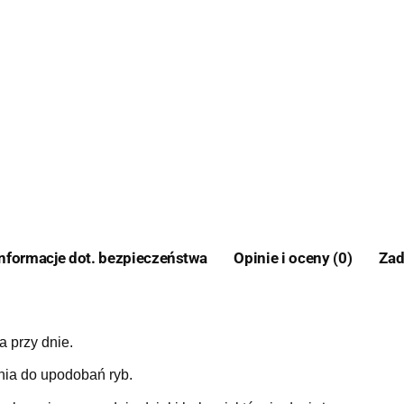
Informacje dot. bezpieczeństwa
Opinie i oceny (0)
Zad
 przy dnie.
nia do upodobań ryb.