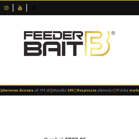
O
DOSTAWA I
SKLEPIE
NOWOŚCI
BESTSELLERY
BLOG
PŁATNOŚCI
DOSTAWA I PŁATNOŚCI
NOWOŚCI
BESTSELLERY
BLO
Darmowa dostawa
od 199 zł
Wysyłka
24h
Bezpieczne
płatności
Polska
mark