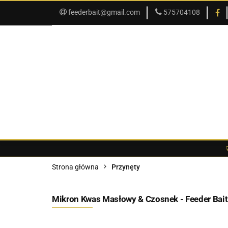
feederbait@gmail.com
575704108
SKLEP
PROMOCJE
SKLEP
PROMOCJE
O SKLEPIE
Strona główna
Przynęty
Mikron Kwas Masłowy & Czosnek - Feeder Bait