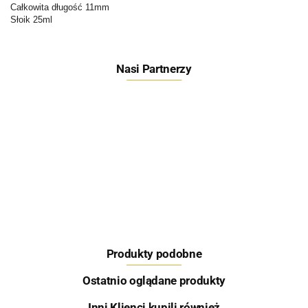
Całkowita długość 11mm
Słoik 25ml
Nasi Partnerzy
Feeder Bait
Produkty podobne
Skretting
Ostatnio oglądane produkty
Inni Klienci kupili również