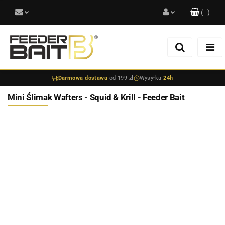
(
0
)
Zaloguj się
Zarejestruj się
Darmowa dostawa
od 199 zł
Wysyłka
24h
Dodaj zgłoszenie
Mini Ślimak Wafters - Squid & Krill - Feeder Bait