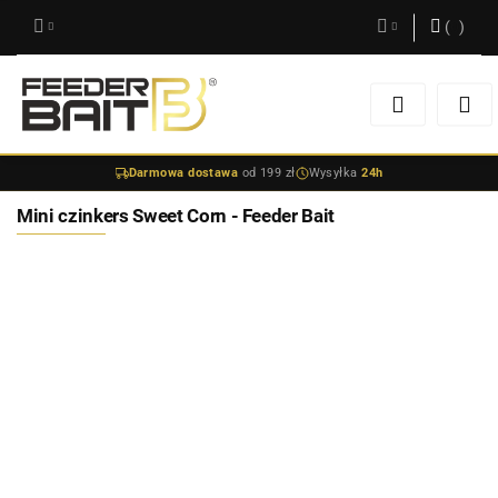
(
0
)
Zaloguj się
Zarejestruj się
Darmowa dostawa
od 199 zł
Wysyłka
24h
Dodaj zgłoszenie
Mini czinkers Sweet Corn - Feeder Bait