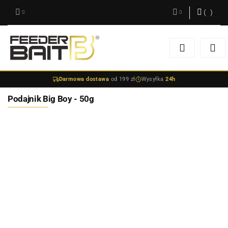
(
0
)
Zaloguj się
Zarejestruj się
Darmowa dostawa
od 199 zł
Wysyłka
24h
Dodaj zgłoszenie
Podajnik Big Boy - 50g