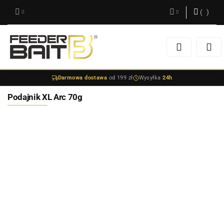
(
0
)
Zaloguj się
Zarejestruj się
Darmowa dostawa
od 199 zł
Wysyłka
24h
Dodaj zgłoszenie
Podajnik XL Arc 70g