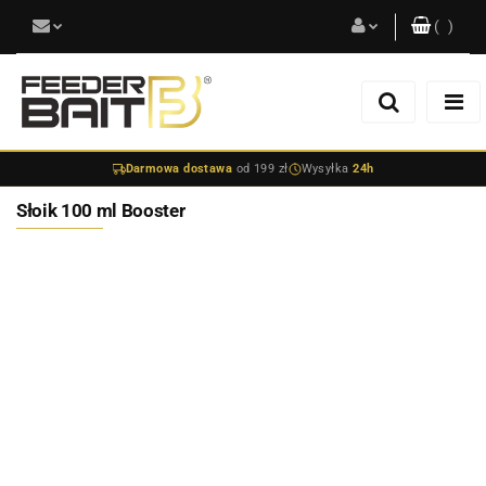
(
0
)
Zaloguj się
Zarejestruj się
Darmowa dostawa
od 199 zł
Wysyłka
24h
Dodaj zgłoszenie
Słoik 100 ml Booster