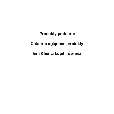
Produkty podobne
Skretting
Ostatnio oglądane produkty
Inni Klienci kupili również
Aqua Garant
Mini
Czinkers
Smużaki
Czinkers
Czinkers
Ślimak
Oszust
Pop-Up
Troll -
Ambrozja
Wafter