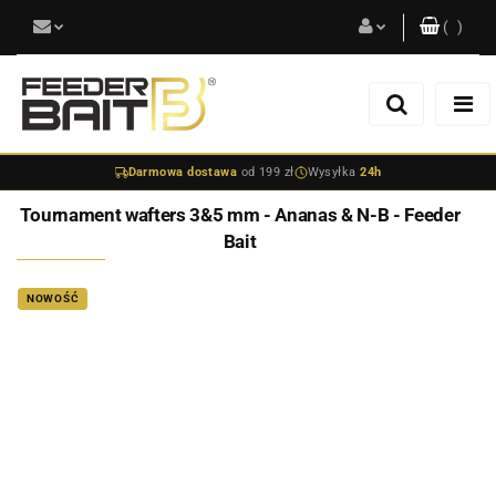
(
0
)
Zaloguj się
Zarejestruj się
Darmowa dostawa
od 199 zł
Wysyłka
24h
Dodaj zgłoszenie
Tournament wafters 3&5 mm - Ananas & N-B - Feeder
Bait
NOWOŚĆ