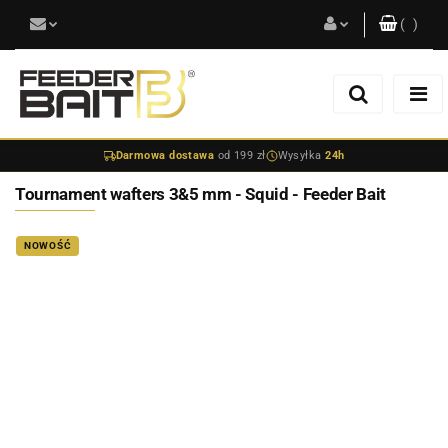
(
0
)
Zaloguj się
Zarejestruj się
Darmowa dostawa
od 199 zł
Wysyłka
24h
Dodaj zgłoszenie
Tournament wafters 3&5 mm - Squid - Feeder Bait
NOWOŚĆ