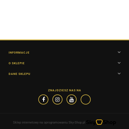
& Squi
Bait
Feeder
-
Bait
Feeder
Bait
INFORMACJE
O SKLEPIE
DANE SKLEPU
ZNAJDZIESZ NAS NA
Sklep internetowy na oprogramowaniu Sky-Shop.pl