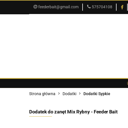
feederbait@gmail.com
575704108
SKLEP
PROMOCJE
SKLEP
PROMOCJE
O SKLEPIE
Strona główna
Dodatki
Dodatki Sypkie
Dodatek do zanęt Mix Rybny - Feeder Bait