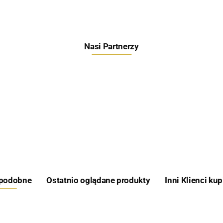
Nasi Partnerzy
Feeder Bait
 podobne
Ostatnio oglądane produkty
Inni Klienci kup
Skretting