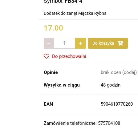
Symbol:
FB34-4
Dodatek do zanęt Mączka Rybna
17.00
Do koszyka
Do przechowalni
Opinie
brak ocen
(dodaj)
Wysyłka w ciągu
48 godzin
EAN
5904619770260
Zamówienie telefoniczne: 575704108