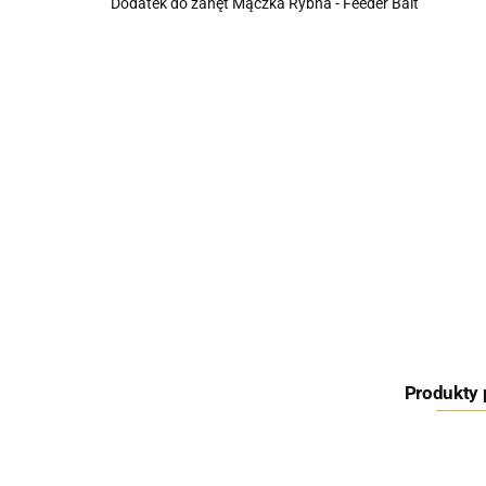
Dodatek do zanęt Mączka Rybna - Feeder Bait
Produkty