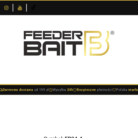
O
DOSTAWA I
SKLEPIE
NOWOŚCI
BESTSELLERY
BLOG
PŁATNOŚCI
DOSTAWA I PŁATNOŚCI
NOWOŚCI
BESTSELLERY
BLO
Darmowa dostawa
od 199 zł
Wysyłka
24h
Bezpieczne
płatności
Polska
mark