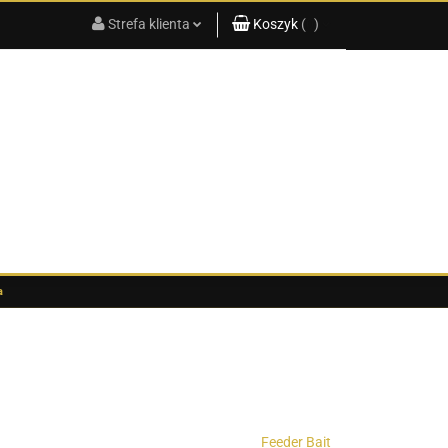
Strefa klienta
Koszyk
(
0
)
KATALOG
PRODUKTÓW
2025
Zaloguj się
Koszyk jest pusty
Zarejestruj się
x
Dodaj zgłoszenie
Do bezpłatnej dostawy brakuje
-,--
Darmowa dostawa!
G
KATALOG PRODUKTÓW 2025
Suma
0,00 zł
Cena uwzględnia rabaty
a
Feeder Bait