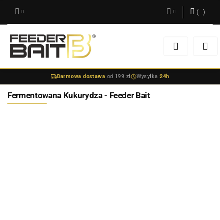
(
0
)
Zaloguj się
Zarejestruj się
Darmowa dostawa
od 199 zł
Wysyłka
24h
Dodaj zgłoszenie
Fermentowana Kukurydza - Feeder Bait