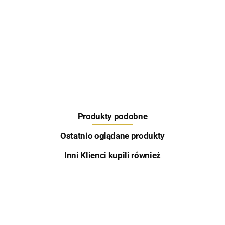
Feeder Bait
Produkty podobne
Skretting
Ostatnio oglądane produkty
Inni Klienci kupili również
Aqua Garant