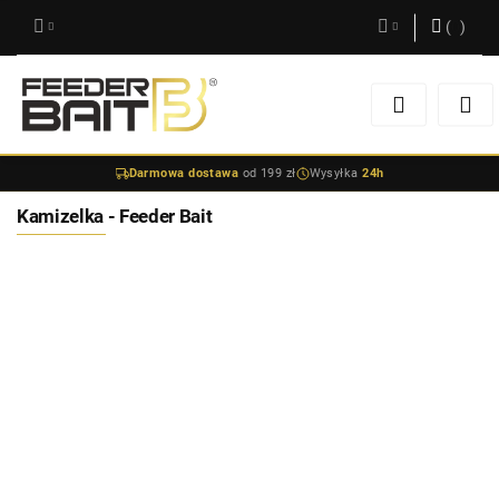
(
0
)
Zaloguj się
Zarejestruj się
Darmowa dostawa
od 199 zł
Wysyłka
24h
Dodaj zgłoszenie
Kamizelka - Feeder Bait