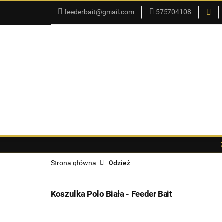
feederbait@gmail.com
575704108
SKLEP
PROMOCJE
SKLEP
PROMOCJE
O SKLEPIE
DO
Strona główna
Odzież
Koszulka Polo Biała - Feeder Bait