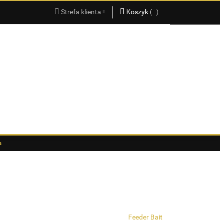
Strefa klienta
Koszyk
(
0
)
KATALOG
PRODUKTÓW
2025
Zaloguj się
Koszyk jest pusty
Zarejestruj się
x
Dodaj zgłoszenie
Do bezpłatnej dostawy brakuje
-,--
Darmowa dostawa!
KATALOG PRODUKTÓW 2025
Suma
0,00 zł
Cena uwzględnia rabaty
a
Feeder Bait