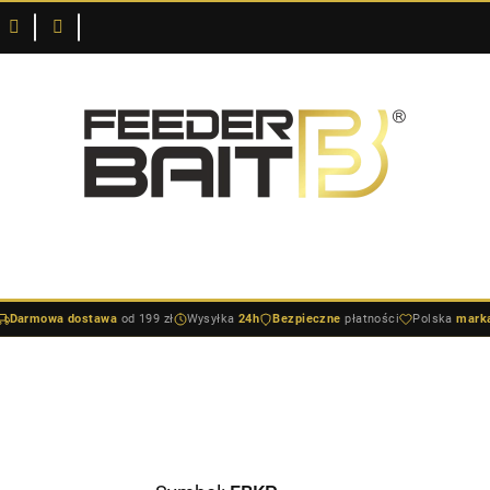
O
DOSTAWA I
SKLEPIE
NOWOŚCI
BESTSELLERY
BLOG
PŁATNOŚCI
STAWA I PŁATNOŚCI
NOWOŚCI
BESTSELLERY
BLOG
Darmowa dostawa
od 199 zł
Wysyłka
24h
Bezpieczne
płatności
Polska
mark