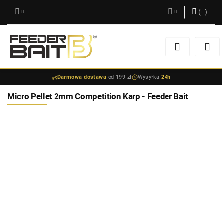
(
0
)
Zaloguj się
Zarejestruj się
Darmowa dostawa
od 199 zł
Wysyłka
24h
Dodaj zgłoszenie
Micro Pellet 2mm Competition Karp - Feeder Bait