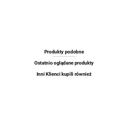
Feeder Bait
Produkty podobne
Skretting
Ostatnio oglądane produkty
Inni Klienci kupili również
Aqua Garant