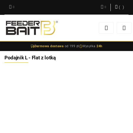
(
0
)
Zaloguj się
Zarejestruj się
Darmowa dostawa
od 199 zł
Wysyłka
24h
Dodaj zgłoszenie
Podajnik L - Flat z lotką