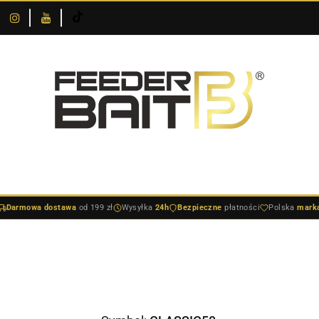
O
DOSTAWA I
SKLEPIE
NOWOŚCI
BESTSELLERY
BLOG
PŁATNOŚCI
DOSTAWA I PŁATNOŚCI
NOWOŚCI
BESTSELLERY
BLO
Darmowa dostawa
od 199 zł
Wysyłka
24h
Bezpieczne
płatności
Polska
mark