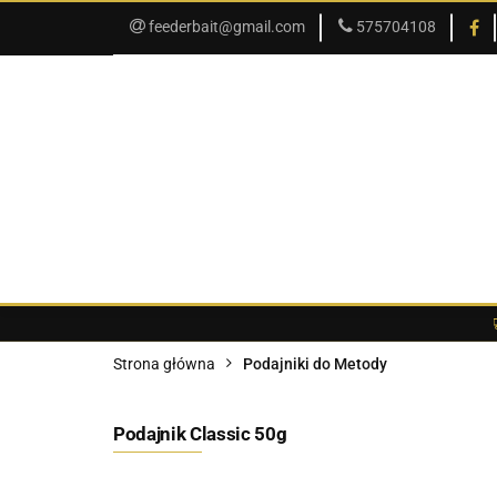
feederbait@gmail.com
575704108
SKLEP
PROMOCJE
SKLEP
PROMOCJE
O SKLEPIE
Strona główna
Podajniki do Metody
Podajnik Classic 50g