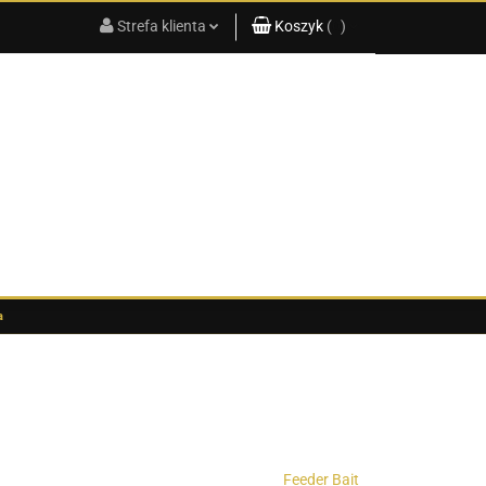
Strefa klienta
Koszyk
(
0
)
KATALOG
PRODUKTÓW
2025
Zaloguj się
Koszyk jest pusty
Zarejestruj się
x
Dodaj zgłoszenie
Do bezpłatnej dostawy brakuje
-,--
Darmowa dostawa!
G
KATALOG PRODUKTÓW 2025
Suma
0,00 zł
Cena uwzględnia rabaty
a
Feeder Bait