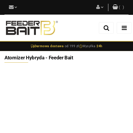
(
0
)
Zaloguj się
Zarejestruj się
Darmowa dostawa
od 199 zł
Wysyłka
24h
Dodaj zgłoszenie
Atomizer Hybryda - Feeder Bait