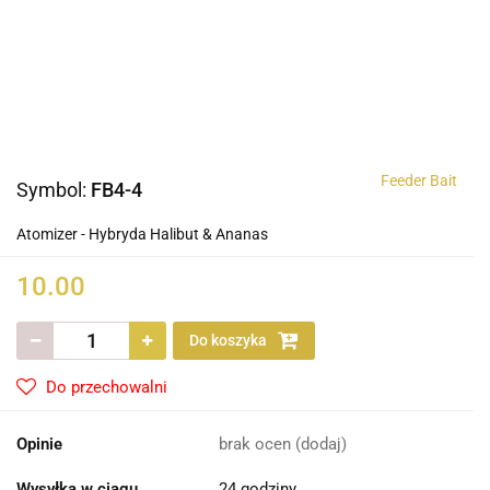
Feeder Bait
Symbol:
FB4-4
Atomizer - Hybryda Halibut & Ananas
10.00
Do koszyka
Do przechowalni
Opinie
brak ocen
(dodaj)
Wysyłka w ciągu
24 godziny