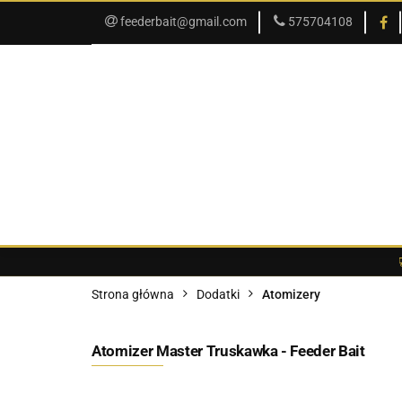
feederbait@gmail.com
575704108
SKLEP
PROMOCJE
SKLEP
PROMOCJE
O SKLEPIE
Strona główna
Dodatki
Atomizery
Atomizer Master Truskawka - Feeder Bait