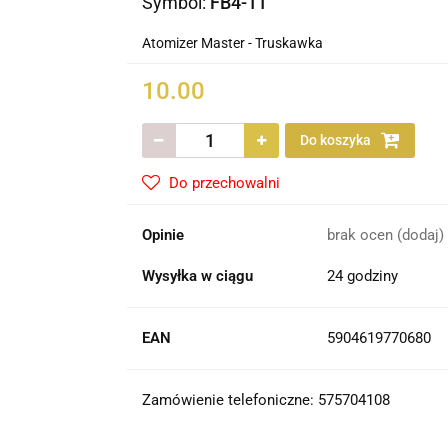
Symbol:
FB4-11
Atomizer Master - Truskawka
10.00
Do koszyka
Do przechowalni
Opinie
brak ocen
(dodaj)
Wysyłka w ciągu
24 godziny
EAN
5904619770680
Zamówienie telefoniczne: 575704108