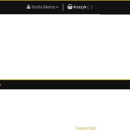
Strefa klienta
Koszyk
(
0
)
KATALOG
PRODUKTÓW
2025
Zaloguj się
Koszyk jest pusty
Zarejestruj się
x
Dodaj zgłoszenie
Do bezpłatnej dostawy brakuje
-,--
Darmowa dostawa!
G
KATALOG PRODUKTÓW 2025
Suma
0,00 zł
Cena uwzględnia rabaty
a
Feeder Bait