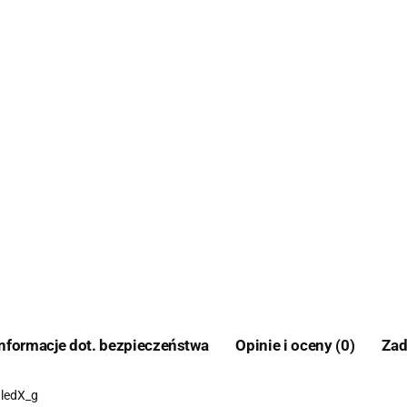
Informacje dot. bezpieczeństwa
Opinie i oceny (0)
Zad
BledX_g