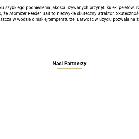
 szybkiego podniesienia jakości używanych przynęt: kulek, peletów, 
o, że Atomizer Feeder Bait to niezwykle skuteczny atraktor. Skuteczno
ozpuszcza w wodzie o niskiej temperaturze. Łatwość w użyciu pozwala 
Nasi Partnerzy
Feeder Bait