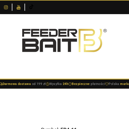
O
DOSTAWA I
SKLEPIE
NOWOŚCI
BESTSELLERY
BLOG
PŁATNOŚCI
DOSTAWA I PŁATNOŚCI
NOWOŚCI
BESTSELLERY
BLO
Darmowa dostawa
od 199 zł
Wysyłka
24h
Bezpieczne
płatności
Polska
mark