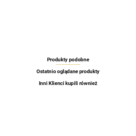
Feeder Bait
Produkty podobne
Skretting
Ostatnio oglądane produkty
Inni Klienci kupili również
Aqua Garant