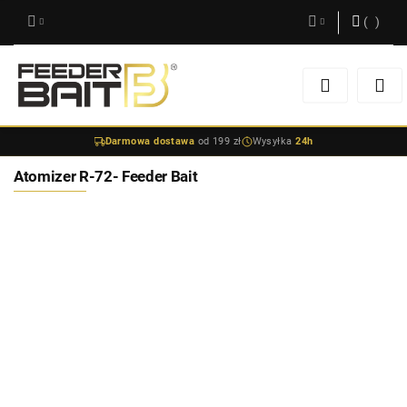
(
0
)
Zaloguj się
Zarejestruj się
Darmowa dostawa
od 199 zł
Wysyłka
24h
Dodaj zgłoszenie
Atomizer R-72- Feeder Bait