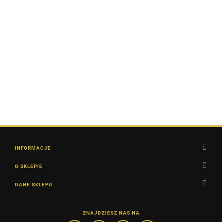
- Feeder
200.00
- Feeder
150.00
Bait
Bait
Bluza
przeciwsłoneczna
z Kapturem -
180.00
Spider - Feeder
Bait
INFORMACJE
O SKLEPIE
DANE SKLEPU
ZNAJDZIESZ NAS NA