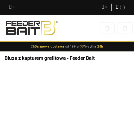
(
0
)
Zaloguj się
Zarejestruj się
Darmowa dostawa
od 199 zł
Wysyłka
24h
Dodaj zgłoszenie
Bluza z kapturem grafitowa - Feeder Bait