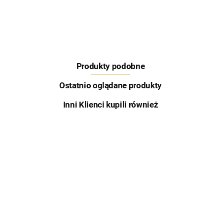
Produkty podobne
Skretting
Ostatnio oglądane produkty
Inni Klienci kupili również
Aqua Garant
Bluza -
Bluza
Feeder
Kurtka
Klubowa
Bait
Softshell
200.00